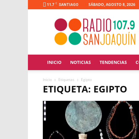
C
11.7
SÁBADO, AGOSTO 8, 2026
SANTIAGO
Radio
San
Joaquín
INICIO
NOTICIAS
TENDENCIAS
C
Inicio
Etiquetas
Egipto
ETIQUETA: EGIPTO