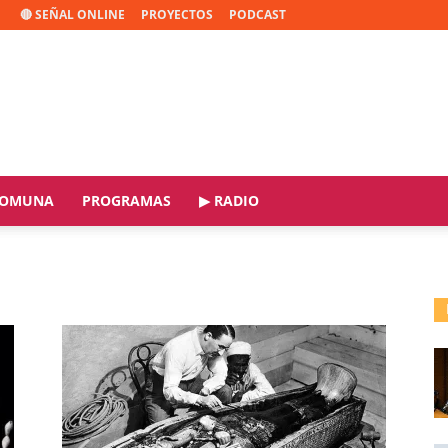
🔴 SEÑAL ONLINE
PROYECTOS
PODCAST
OMUNA
PROGRAMAS
▶ RADIO