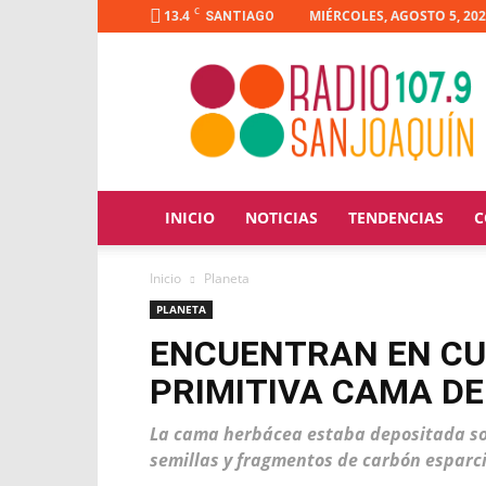
C
13.4
MIÉRCOLES, AGOSTO 5, 20
SANTIAGO
Radio
San
Joaquín
INICIO
NOTICIAS
TENDENCIAS
C
Inicio
Planeta
PLANETA
ENCUENTRAN EN CU
PRIMITIVA CAMA DE
La cama herbácea estaba depositada sobr
semillas y fragmentos de carbón esparc