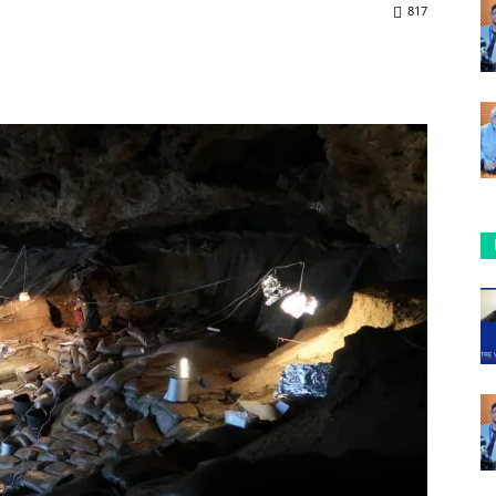
817
ReddIt
Copy URL