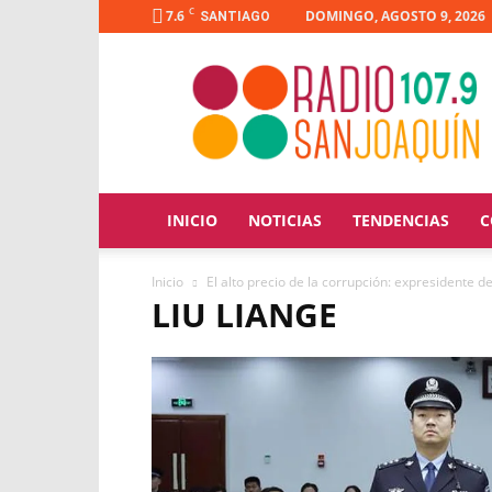
C
7.6
DOMINGO, AGOSTO 9, 2026
SANTIAGO
Radio
San
Joaquín
INICIO
NOTICIAS
TENDENCIAS
C
Inicio
El alto precio de la corrupción: expresidente 
LIU LIANGE