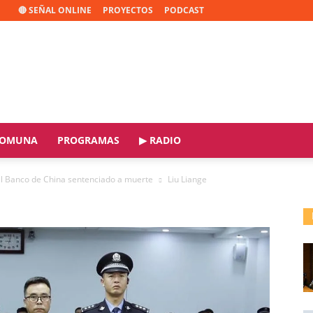
🔴 SEÑAL ONLINE
PROYECTOS
PODCAST
OMUNA
PROGRAMAS
▶ RADIO
del Banco de China sentenciado a muerte
Liu Liange