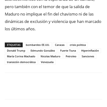
pero también con el temor de que la salida de
Maduro no implique el fin del chavismo ni de las
dinámicas de exclusión y violencia que han marcado
los últimos años.
ETIQUETAS
bombardeo EE.UU.
Caracas
crisis politica
Donald Trump
Edmundo González
Fuerte Tiuna
Hiperinflación
María Corina Machado
Nicolas Maduro
Petroleo
Sanciones
transición democrática
Venezuela
Facebook
X
WhatsApp
ReddIt