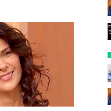
ReddIt
Copy URL