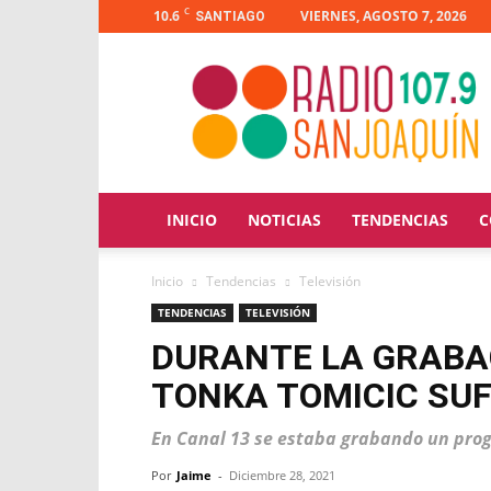
C
10.6
VIERNES, AGOSTO 7, 2026
SANTIAGO
Radio
San
Joaquín
INICIO
NOTICIAS
TENDENCIAS
C
Inicio
Tendencias
Televisión
TENDENCIAS
TELEVISIÓN
DURANTE LA GRABA
TONKA TOMICIC SUF
En Canal 13 se estaba grabando un pro
Por
Jaime
-
Diciembre 28, 2021