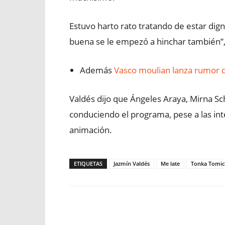
Estuvo harto rato tratando de estar dign
buena se le empezó a hinchar también”,
Además
Vasco moulian lanza rumor q
Valdés dijo que Ángeles Araya, Mirna S
conduciendo el programa, pese a las int
animación.
ETIQUETAS
Jazmín Valdés
Me late
Tonka Tomic
Facebook
X
WhatsApp