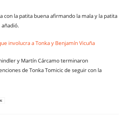
a con la patita buena afirmando la mala y la patita
 añadió.
ue involucra a Tonka y Benjamín Vicuña
chindler y Martín Cárcamo terminaron
enciones de Tonka Tomicic de seguir con la
ic
ReddIt
Copy URL