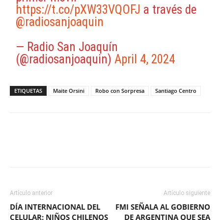
https://t.co/pXW33VQOFJ
a través de
@radiosanjoaquin
— Radio San Joaquín
(@radiosanjoaquin)
April 4, 2024
ETIQUETAS
Maite Orsini
Robo con Sorpresa
Santiago Centro
Facebook
X
WhatsApp
ReddIt
Artículo anterior
Artículo siguiente
DÍA INTERNACIONAL DEL
FMI SEÑALA AL GOBIERNO
CELULAR: NIÑOS CHILENOS
DE ARGENTINA QUE SEA