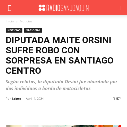
Inicio
Noticias
NOTICIAS
NACIONAL
DIPUTADA MAITE ORSINI
SUFRE ROBO CON
SORPRESA EN SANTIAGO
CENTRO
Según relatos, la diputada Orsini fue abordada por
dos individuos a bordo de motocicletas
Por
Jaime
-
Abril 4, 2024
574
Facebook
X
WhatsApp
ReddIt