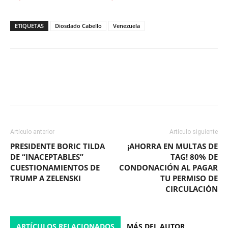
ETIQUETAS
Diosdado Cabello
Venezuela
Facebook
X
WhatsApp
ReddIt
Artículo anterior
Artículo siguiente
PRESIDENTE BORIC TILDA
¡AHORRA EN MULTAS DE
DE “INACEPTABLES”
TAG! 80% DE
CUESTIONAMIENTOS DE
CONDONACIÓN AL PAGAR
TRUMP A ZELENSKI
TU PERMISO DE
CIRCULACIÓN
ARTÍCULOS RELACIONADOS
MÁS DEL AUTOR