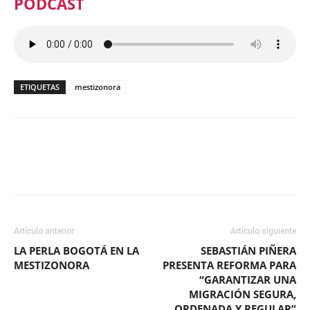
PODCAST
ETIQUETAS
mestizonora
Facebook
X
WhatsApp
ReddIt
Artículo anterior
Artículo siguiente
LA PERLA BOGOTÁ EN LA
SEBASTIÁN PIÑERA
MESTIZONORA
PRESENTA REFORMA PARA
“GARANTIZAR UNA
MIGRACIÓN SEGURA,
ORDENADA Y REGULAR”