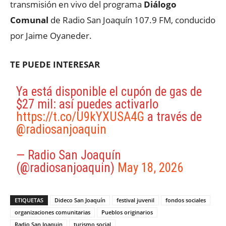
transmisión en vivo del programa
Diálogo
Comunal
de Radio San Joaquín 107.9 FM, conducido
por Jaime Oyaneder.
TE PUEDE INTERESAR
Ya está disponible el cupón de gas de
$27 mil: así puedes activarlo
https://t.co/U9kYXUSA4G
a través de
@radiosanjoaquin
— Radio San Joaquín
(@radiosanjoaquin)
May 18, 2026
ETIQUETAS
Dideco San Joaquín
festival juvenil
fondos sociales
organizaciones comunitarias
Pueblos originarios
Radio San Joaquin
turismo social