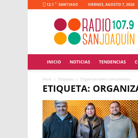
C
12.1
VIERNES, AGOSTO 7, 2026
SANTIAGO
Radio
San
Joaquín
INICIO
NOTICIAS
TENDENCIAS
C
Inicio
Etiquetas
Organizaciones comunitarias
ETIQUETA: ORGANI