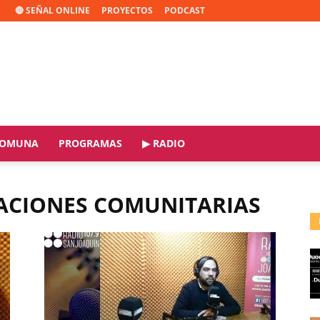
🔴 SEÑAL ONLINE
PROYECTOS
PODCAST
OMUNA
PROGRAMAS
▶ RADIO
ZACIONES COMUNITARIAS