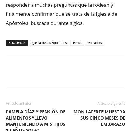
responder a muchas preguntas que la rodean y
finalmente confirmar que se trata de la Iglesia de
Apóstoles, buscada durante siglos.
ETIQUETAS
iglesia de los Apóstoles
Israel
Mosaicos
Facebook
X
WhatsApp
ReddIt
Artículo anterior
Artículo siguiente
PAMELA DÍAZ Y PENSIÓN DE
MON LAFERTE MUESTRA
ALIMENTOS “LLEVO
SUS CINCO MESES DE
MANTENIENDO A MIS HIJOS
EMBARAZO
13 AÑOS SOLA”