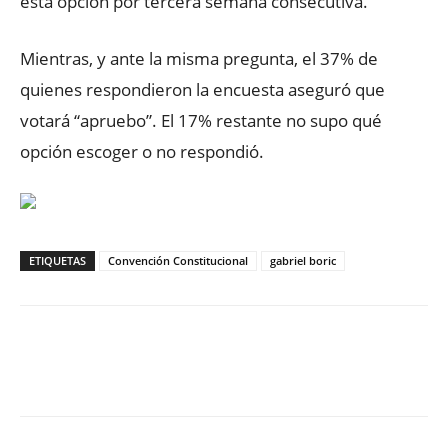
esta opción por tercera semana consecutiva.
Mientras, y ante la misma pregunta, el 37% de
quienes respondieron la encuesta aseguró que
votará “apruebo”. El 17% restante no supo qué
opción escoger o no respondió.
ETIQUETAS
Convención Constitucional
gabriel boric
Facebook
X
WhatsApp
ReddIt