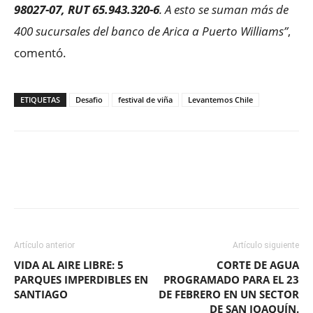
98027-07, RUT 65.943.320-6
. A esto se suman más de
400 sucursales del banco de Arica a Puerto Williams”
,
comentó.
ETIQUETAS
Desafio
festival de viña
Levantemos Chile
Facebook
X
WhatsApp
ReddIt
Artículo anterior
Artículo siguiente
VIDA AL AIRE LIBRE: 5
CORTE DE AGUA
PARQUES IMPERDIBLES EN
PROGRAMADO PARA EL 23
SANTIAGO
DE FEBRERO EN UN SECTOR
DE SAN JOAQUÍN.