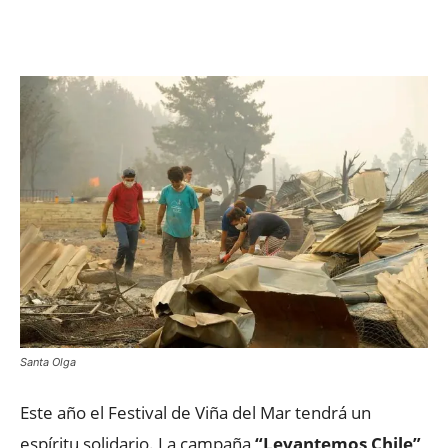
Facebook
X
WhatsApp
ReddIt
Santa Olga
Este año el Festival de Viña del Mar tendrá un
espíritu solidario. La campaña
“Levantemos Chile”
,