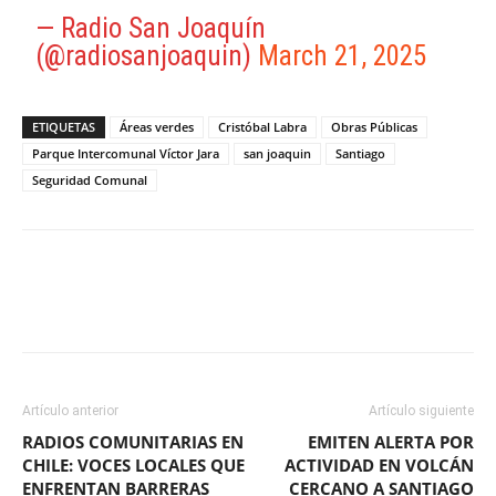
— Radio San Joaquín
(@radiosanjoaquin)
March 21, 2025
ETIQUETAS
Áreas verdes
Cristóbal Labra
Obras Públicas
Parque Intercomunal Víctor Jara
san joaquin
Santiago
Seguridad Comunal
Facebook
X
WhatsApp
ReddIt
Artículo anterior
Artículo siguiente
RADIOS COMUNITARIAS EN
EMITEN ALERTA POR
CHILE: VOCES LOCALES QUE
ACTIVIDAD EN VOLCÁN
ENFRENTAN BARRERAS
CERCANO A SANTIAGO