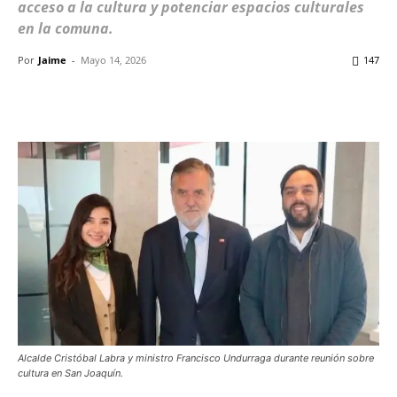
acceso a la cultura y potenciar espacios culturales
en la comuna.
Por
Jaime
-
Mayo 14, 2026
147
Facebook
X
WhatsApp
ReddIt
Alcalde Cristóbal Labra y ministro Francisco Undurraga durante reunión sobre
cultura en San Joaquín.