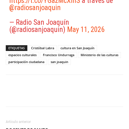
https://t.co/YGazMcXlhS
a través de
@radiosanjoaquin
— Radio San Joaquín
(@radiosanjoaquin)
May 11, 2026
ETIQUETAS
Cristóbal Labra
cultura en San Joaquín
espacios culturales
Francisco Undurraga
Ministerio de las culturas
participación ciudadana
san joaquin
Facebook
X
WhatsApp
ReddIt
Artículo anterior