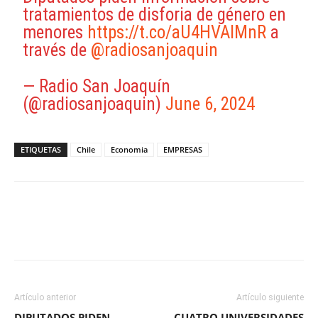
tratamientos de disforia de género en
menores
https://t.co/aU4HVAIMnR
a
través de
@radiosanjoaquin
— Radio San Joaquín
(@radiosanjoaquin)
June 6, 2024
ETIQUETAS
Chile
Economia
EMPRESAS
Facebook
X
WhatsApp
ReddIt
Artículo anterior
Artículo siguiente
DIPUTADOS PIDEN
CUATRO UNIVERSIDADES