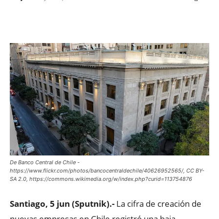
Facebook
X
WhatsApp
ReddIt
De Banco Central de Chile -
https://www.flickr.com/photos/bancocentraldechile/40626952565/, CC BY-
SA 2.0, https://commons.wikimedia.org/w/index.php?curid=113754876
Santiago, 5 jun (Sputnik).-
La cifra de creación de
nuevas empresas en Chile registró una baja