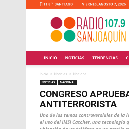
C
11.8
VIERNES, AGOSTO 7, 2026
SANTIAGO
Radio
San
Joaquín
INICIO
NOTICIAS
TENDENCIAS
C
Inicio
Noticias
Nacional
NOTICIAS
NACIONAL
CONGRESO APRUEBA
ANTITERRORISTA
Uno de los temas controversiales de la 
el uso del IMSI Catcher, una tecnología