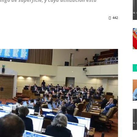
ngo de superficie, y cuya utilización está
442
ReddIt
Copy URL