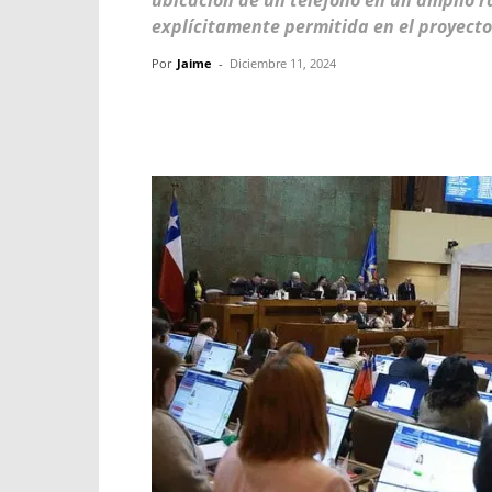
ubicación de un teléfono en un amplio ra
explícitamente permitida en el proyecto
Por
Jaime
-
Diciembre 11, 2024
Facebook
X
WhatsApp