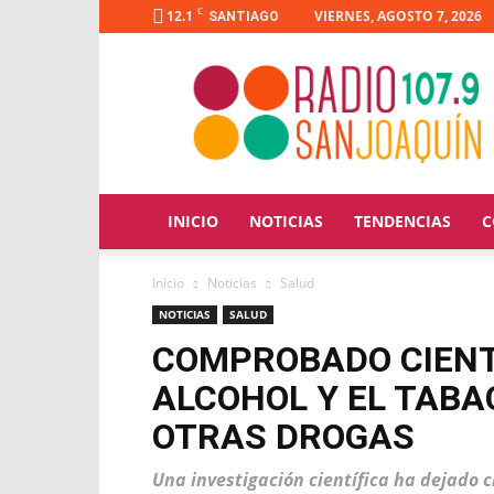
C
12.1
VIERNES, AGOSTO 7, 2026
SANTIAGO
Radio
San
Joaquín
INICIO
NOTICIAS
TENDENCIAS
C
Inicio
Noticias
Salud
NOTICIAS
SALUD
COMPROBADO CIENT
ALCOHOL Y EL TABA
OTRAS DROGAS
Una investigación científica ha dejado c