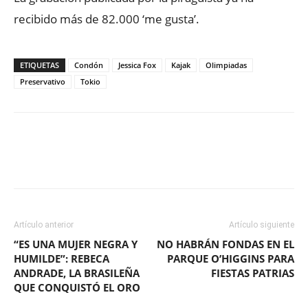
recibido más de 82.000 ‘me gusta’.
ETIQUETAS
Condón
Jessica Fox
Kajak
Olimpiadas
Preservativo
Tokio
Facebook
X
WhatsApp
ReddIt
Artículo anterior
Artículo siguiente
“ES UNA MUJER NEGRA Y
NO HABRÁN FONDAS EN EL
HUMILDE”: REBECA
PARQUE O’HIGGINS PARA
ANDRADE, LA BRASILEÑA
FIESTAS PATRIAS
QUE CONQUISTÓ EL ORO