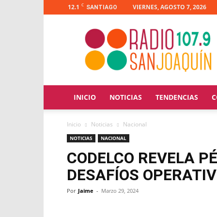
C
12.1
VIERNES, AGOSTO 7, 2026
SANTIAGO
Radio
San
Joaquín
INICIO
NOTICIAS
TENDENCIAS
C
Inicio
Noticias
Nacional
NOTICIAS
NACIONAL
CODELCO REVELA PÉ
DESAFÍOS OPERATI
Por
Jaime
-
Marzo 29, 2024
Facebook
X
WhatsApp