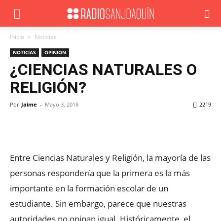
Inicio
Noticias
NOTICIAS
OPINION
¿CIENCIAS NATURALES O
RELIGIÓN?
Por
Jaime
-
Mayo 3, 2018
2219
Facebook
X
WhatsApp
ReddIt
Entre Ciencias Naturales y Religión, la mayoría de las
personas respondería que la primera es la más
importante en la formación escolar de un
estudiante.
Sin embargo, parece que nuestras
autoridades no opinan igual. Históricamente, el