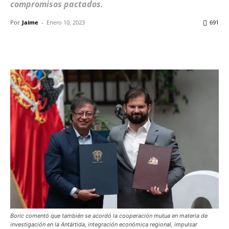
compromisos pactados.
Por
Jaime
-
Enero 10, 2023
691
Facebook
X
WhatsApp
ReddIt
Boric comentó que también se acordó la cooperación mutua en materia de
investigación en la Antártida, integración económica regional, impulsar