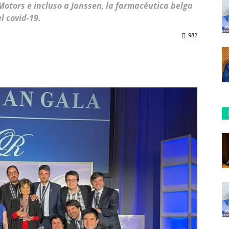
otors e incluso a Janssen, la farmacéutica belga
l covid-19.
982
ReddIt
Copy URL