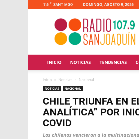
C
7.6
DOMINGO, AGOSTO 9, 2026
SANTIAGO
Radio
San
Joaquín
INICIO
NOTICIAS
TENDENCIAS
C
Inicio
Noticias
Nacional
NOTICIAS
NACIONAL
CHILE TRIUNFA EN 
ANALÍTICA” POR INI
COVID
Los chilenos vencieron a la multinaciona