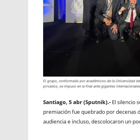
El grupo, conformado por académicos de la Universidad de C
privados, se impuso en la final ante gigantes internacionale
Santiago, 5 abr (Sputnik).-
El silencio 
premiación fue quebrado por decenas de
audiencia e incluso, descolocaron un po