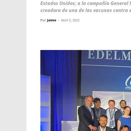
Estados Unidos; a la compañía General M
creadora de una de las vacunas contra e
Por
Jaime
-
Abril 5, 2022
Facebook
X
WhatsApp