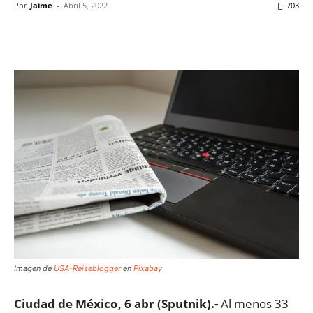
Por
Jaime
-
Abril 5, 2022
703
Facebook
X
WhatsApp
ReddIt
Imagen de
USA-Reiseblogger
en
Pixabay
Ciudad de México, 6 abr (Sputnik).-
Al menos 33