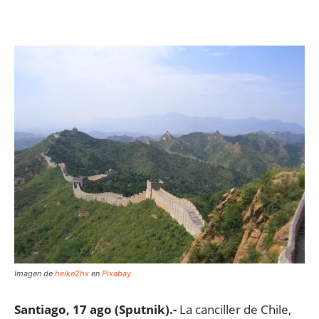
Facebook
X
WhatsApp
ReddIt
Imagen de
heike2hx
en
Pixabay
Santiago, 17 ago (Sputnik).-
La canciller de Chile,