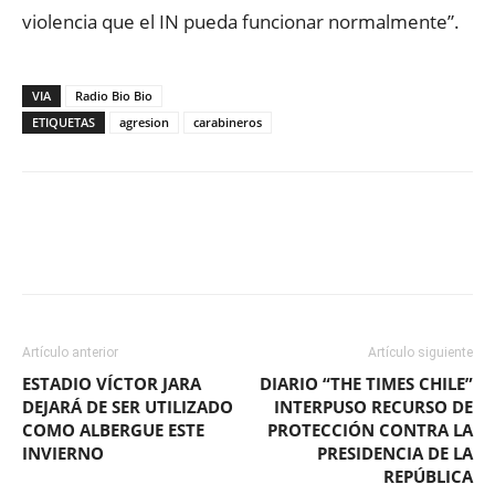
violencia que el IN pueda funcionar normalmente”.
VIA
Radio Bio Bio
ETIQUETAS
agresion
carabineros
Facebook
X
WhatsApp
ReddIt
Artículo anterior
Artículo siguiente
ESTADIO VÍCTOR JARA
DIARIO “THE TIMES CHILE”
DEJARÁ DE SER UTILIZADO
INTERPUSO RECURSO DE
COMO ALBERGUE ESTE
PROTECCIÓN CONTRA LA
INVIERNO
PRESIDENCIA DE LA
REPÚBLICA