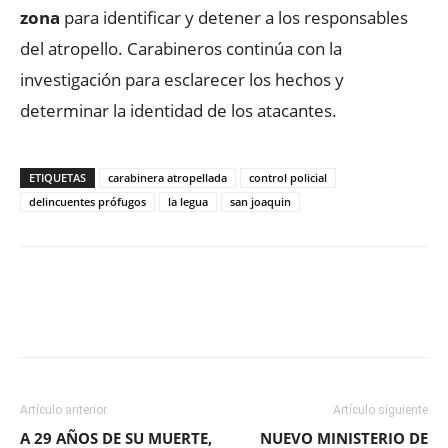
zona
para identificar y detener a los responsables
del atropello. Carabineros continúa con la
investigación para esclarecer los hechos y
determinar la identidad de los atacantes.
ETIQUETAS
carabinera atropellada
control policial
delincuentes prófugos
la legua
san joaquin
Facebook
X
WhatsApp
ReddIt
Artículo anterior
Artículo siguiente
A 29 AÑOS DE SU MUERTE,
NUEVO MINISTERIO DE