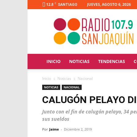
C
12.8
JUEVES, AGOSTO 6, 2026
SANTIAGO
Radio
San
Joaquín
INICIO
NOTICIAS
TENDENCIAS
C
Inicio
Noticias
Nacional
NOTICIAS
NACIONAL
CALUGÓN PELAYO DI
Junto con el fin de calugón pelayo, 34 
sus sueldos
Por
Jaime
-
Diciembre 2, 2019