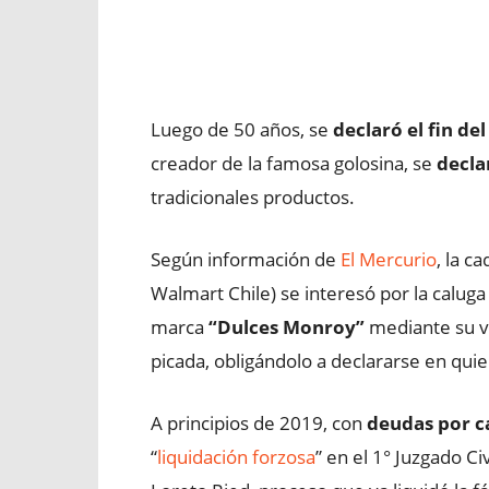
Facebook
X
WhatsApp
Luego de 50 años, se
declaró el fin de
creador de la famosa golosina, se
decla
tradicionales productos.
Según información de
El Mercurio
, la c
Walmart Chile) se interesó por la caluga
marca
“Dulces Monroy”
mediante su ve
picada, obligándolo a declararse en quie
A principios de 2019, con
deudas por ca
“
liquidación forzosa
” en el 1° Juzgado Ci