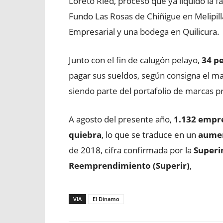
Loreto Ried, proceso que ya liquidó la f
Fundo Las Rosas de Chiñigue en Melipilla
Empresarial y una bodega en Quilicura.
Junto con el fin de calugón pelayo,
34 p
pagar sus sueldos, según consigna el mat
siendo parte del portafolio de marcas p
A agosto del presente año,
1.132 empre
quiebra
, lo que se traduce en un
aumen
de 2018, cifra confirmada por la
Superi
Reemprendimiento (Superir)
,
VIA
El Dinamo