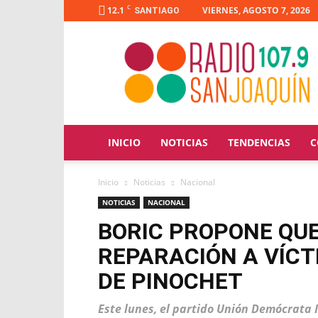
C
12.1
VIERNES, AGOSTO 7, 2026
SANTIAGO
Radio
San
Joaquín
INICIO
NOTICIAS
TENDENCIAS
C
Inicio
Noticias
Nacional
NOTICIAS
NACIONAL
BORIC PROPONE QU
REPARACIÓN A VÍCT
DE PINOCHET
Este lunes, el partido Unión Demócrata