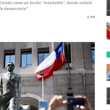
e Estado como un hecho "inevitable", donde señaló
 la democracia"
619
ReddIt
Copy URL