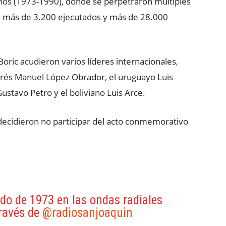
ños (1973-1990), donde se perpetraron múltiples
n más de 3.200 ejecutados y más de 28.000
ric acudieron varios líderes internacionales,
drés Manuel López Obrador, el uruguayo Luis
ustavo Petro y el boliviano Luis Arce.
decidieron no participar del acto conmemorativo
ado de 1973 en las ondas radiales
ravés de
@radiosanjoaquin