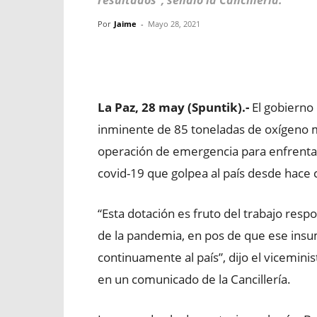
resultados", señaló la Cancillería.
Por
Jaime
-
Mayo 28, 2021
Facebook
X
WhatsApp
La Paz, 28 may (Spuntik).-
El gobierno 
inminente de 85 toneladas de oxígeno m
operación de emergencia para enfrenta
covid-19 que golpea al país desde hace 
“Esta dotación es fruto del trabajo resp
de la pandemia, en pos de que ese insum
continuamente al país”, dijo el vicemini
en un comunicado de la Cancillería.