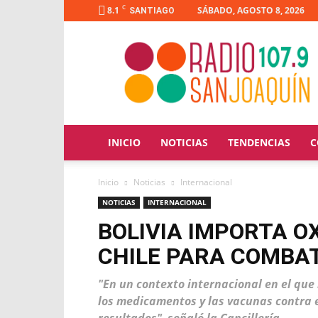
C
8.1
SÁBADO, AGOSTO 8, 2026
SANTIAGO
Radio
San
Joaquín
INICIO
NOTICIAS
TENDENCIAS
C
Inicio
Noticias
Internacional
NOTICIAS
INTERNACIONAL
BOLIVIA IMPORTA O
CHILE PARA COMBAT
"En un contexto internacional en el que
los medicamentos y las vacunas contra e