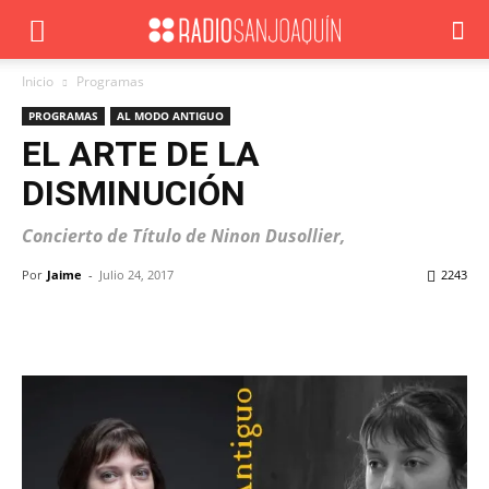
Inicio
Programas
PROGRAMAS
AL MODO ANTIGUO
EL ARTE DE LA
DISMINUCIÓN
Concierto de Título de Ninon Dusollier,
Por
Jaime
-
Julio 24, 2017
2243
Facebook
X
WhatsApp
ReddIt