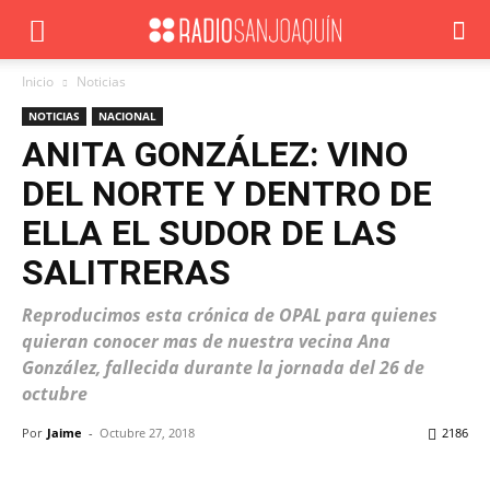
Inicio
Noticias
NOTICIAS
NACIONAL
ANITA GONZÁLEZ: VINO
DEL NORTE Y DENTRO DE
ELLA EL SUDOR DE LAS
SALITRERAS
Reproducimos esta crónica de OPAL para quienes
quieran conocer mas de nuestra vecina Ana
González, fallecida durante la jornada del 26 de
octubre
Por
Jaime
-
Octubre 27, 2018
2186
Facebook
X
WhatsApp
ReddIt