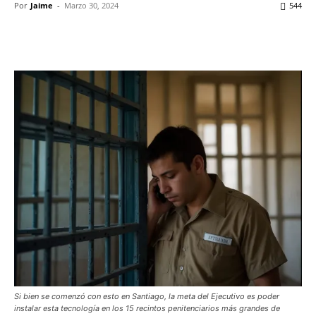
Por
Jaime
-
Marzo 30, 2024
544
Facebook
X
WhatsApp
ReddIt
Si bien se comenzó con esto en Santiago, la meta del Ejecutivo es poder
instalar esta tecnología en los 15 recintos penitenciarios más grandes de