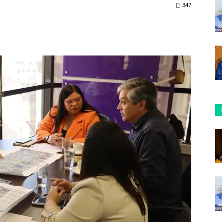
347
ReddIt
Copy URL