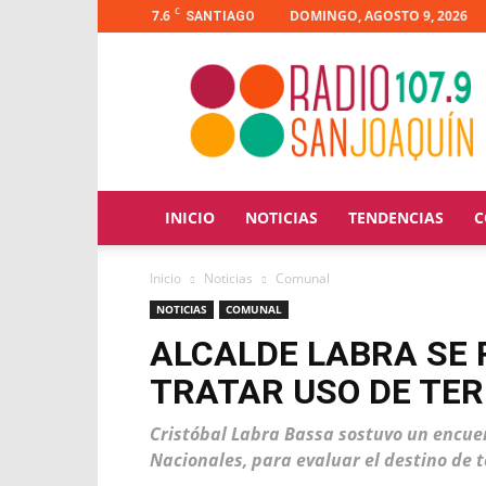
C
7.6
DOMINGO, AGOSTO 9, 2026
SANTIAGO
Radio
San
Joaquín
INICIO
NOTICIAS
TENDENCIAS
C
Inicio
Noticias
Comunal
NOTICIAS
COMUNAL
ALCALDE LABRA SE 
TRATAR USO DE TE
Cristóbal Labra Bassa sostuvo un encuen
Nacionales, para evaluar el destino de 