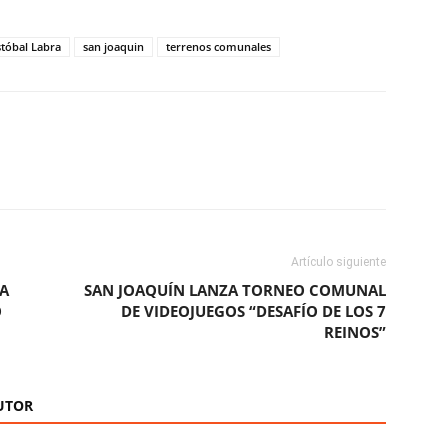
stóbal Labra
san joaquin
terrenos comunales
ReddIt
Copy URL
Artículo siguiente
RA
SAN JOAQUÍN LANZA TORNEO COMUNAL
O
DE VIDEOJUEGOS “DESAFÍO DE LOS 7
REINOS”
UTOR