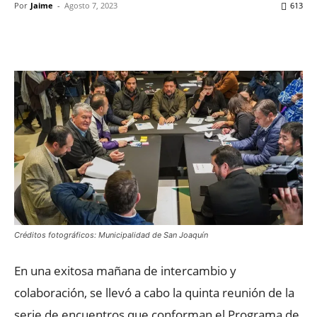
Por
Jaime
-
Agosto 7, 2023
613
Facebook
X
WhatsApp
ReddIt
Créditos fotográficos: Municipalidad de San Joaquín
En una exitosa mañana de intercambio y
colaboración, se llevó a cabo la quinta reunión de la
serie de encuentros que conforman el Programa de