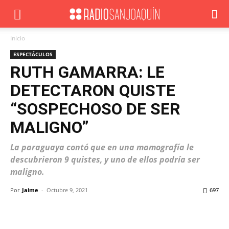
Inicio
ESPECTÁCULOS
RUTH GAMARRA: LE
DETECTARON QUISTE
“SOSPECHOSO DE SER
MALIGNO”
La paraguaya contó que en una mamografía le
descubrieron 9 quistes, y uno de ellos podría ser
maligno.
Por
Jaime
-
Octubre 9, 2021
697
Facebook
X
WhatsApp
ReddIt