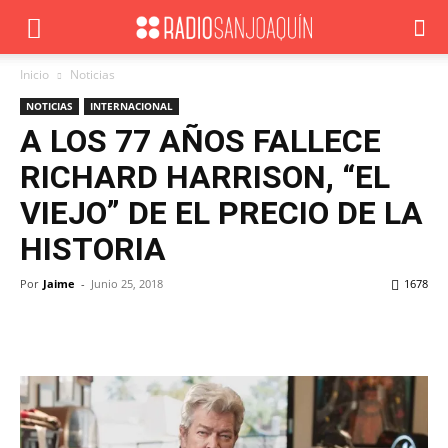
Inicio
Noticias
NOTICIAS
INTERNACIONAL
A LOS 77 AÑOS FALLECE
RICHARD HARRISON, “EL
VIEJO” DE EL PRECIO DE LA
HISTORIA
Por
Jaime
-
Junio 25, 2018
1678
Facebook
X
WhatsApp
ReddIt