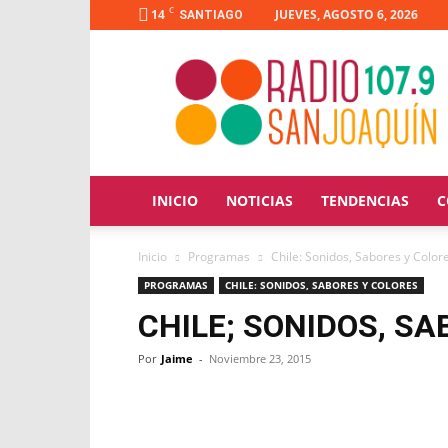
C
14
JUEVES, AGOSTO 6, 2026
SANTIAGO
Radio
San
Joaquín
INICIO
NOTICIAS
TENDENCIAS
C
Inicio
Programas
Chile: Sonidos, Sabores y Color
PROGRAMAS
CHILE: SONIDOS, SABORES Y COLORES
CHILE; SONIDOS, SA
Por
Jaime
-
Noviembre 23, 2015
Facebook
X
WhatsApp