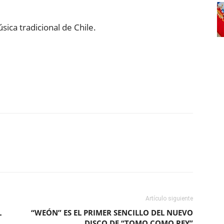
ica tradicional de Chile.
ReddIt
Copy URL
Artículo siguiente
L
“WEÓN” ES EL PRIMER SENCILLO DEL NUEVO
DISCO DE “TOMO COMO REY”