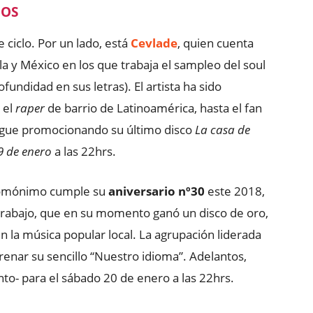
NOS
 ciclo. Por un lado, está
Cevlade
, quien cuenta
la y México en los que trabaja el sampleo del soul
undidad en sus letras). El artista ha sido
 el
raper
de barrio de Latinoamérica, hasta el fan
sigue promocionando su último disco
La casa de
9 de enero
a las 22hrs.
homónimo cumple su
aniversario nº30
este 2018,
trabajo, que en su momento ganó un disco de oro,
n la música popular local. La agrupación liderada
renar su sencillo “Nuestro idioma”. Adelantos,
nto- para el sábado 20 de enero a las 22hrs.