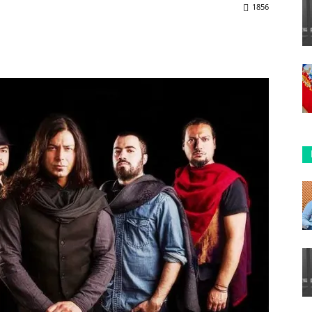
1856
ReddIt
Copy URL