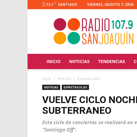
C
13.1
VIERNES, AGOSTO 7, 2026
SANTIAGO
Radio
San
Joaquín
INICIO
NOTICIAS
TENDENCIAS
C
Inicio
Noticias
Espectaculos
NOTICIAS
ESPECTACULOS
VUELVE CICLO NOCH
SUBTERRANEO
Este ciclo de conciertos se realizará en 
"Santiago Off".