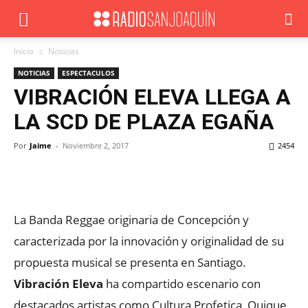
Inicio
Noticias
NOTICIAS
ESPECTACULOS
VIBRACIÓN ELEVA LLEGA A
LA SCD DE PLAZA EGAÑA
Por
Jaime
-
Noviembre 2, 2017
2454
Facebook
X
WhatsApp
ReddIt
La Banda Reggae originaria de Concepción y
caracterizada por la innovación y originalidad de su
propuesta musical se presenta en Santiago.
Vibración Eleva
ha compartido escenario con
destacados artistas como Cultura Profetica, Quique