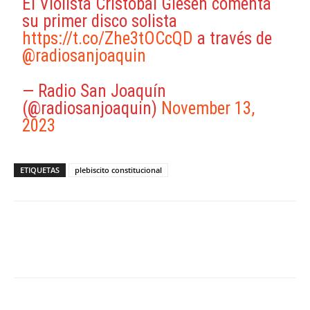
El Violista Cristóbal Giesen comenta
su primer disco solista
https://t.co/Zhe3tOCcQD
a través de
@radiosanjoaquin
— Radio San Joaquín
(@radiosanjoaquin)
November 13,
2023
ETIQUETAS
plebiscito constitucional
Facebook
X
WhatsApp
ReddIt