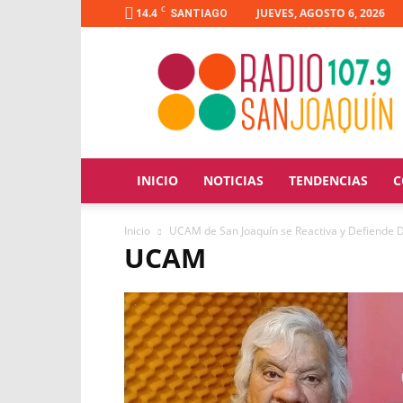
C
14.4
JUEVES, AGOSTO 6, 2026
SANTIAGO
Radio
San
Joaquín
INICIO
NOTICIAS
TENDENCIAS
C
Inicio
UCAM de San Joaquín se Reactiva y Defiende 
UCAM