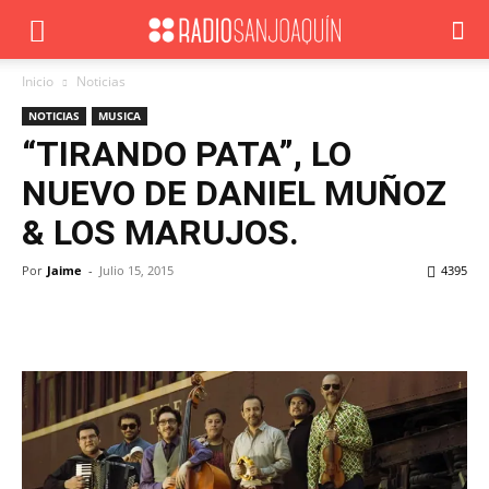
Inicio
Noticias
NOTICIAS
MUSICA
“TIRANDO PATA”, LO
NUEVO DE DANIEL MUÑOZ
& LOS MARUJOS.
Por
Jaime
-
Julio 15, 2015
4395
Facebook
X
WhatsApp
ReddIt