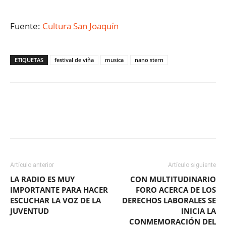
Fuente:
Cultura San Joaquín
ETIQUETAS
festival de viña
musica
nano stern
Facebook
X
WhatsApp
ReddIt
Artículo anterior
Artículo siguiente
LA RADIO ES MUY
CON MULTITUDINARIO
IMPORTANTE PARA HACER
FORO ACERCA DE LOS
ESCUCHAR LA VOZ DE LA
DERECHOS LABORALES SE
JUVENTUD
INICIA LA
CONMEMORACIÓN DEL