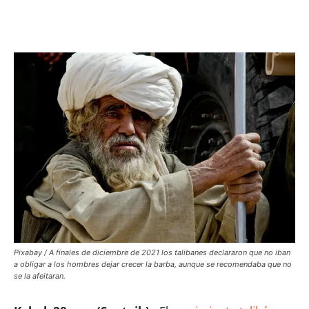
Facebook
X
WhatsApp
ReddIt
Pixabay / A finales de diciembre de 2021 los talibanes declararon que no iban
a obligar a los hombres dejar crecer la barba, aunque se recomendaba que no
se la afeitaran.