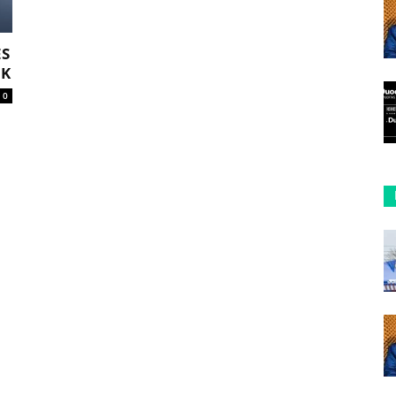
S
OK
0