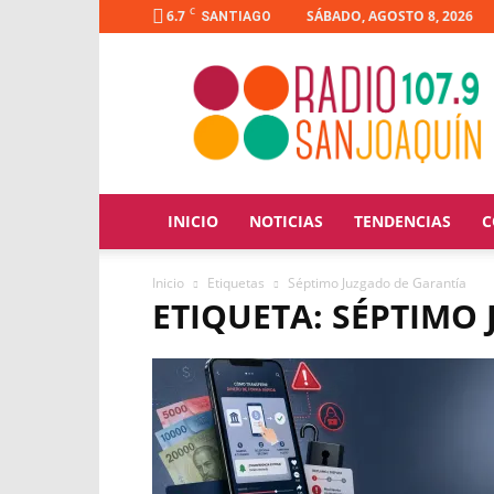
C
6.7
SÁBADO, AGOSTO 8, 2026
SANTIAGO
Radio
San
Joaquín
INICIO
NOTICIAS
TENDENCIAS
C
Inicio
Etiquetas
Séptimo Juzgado de Garantía
ETIQUETA: SÉPTIMO