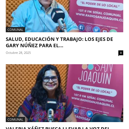
COMUNAL
SALUD, EDUCACIÓN Y TRABAJO: LOS EJES DE
GARY NÚÑEZ PARA EL...
Octubre 28, 2025
0
COMUNAL
VALERIA YÁÑEZ BUSCA LLEVAR LA VOZ DEL