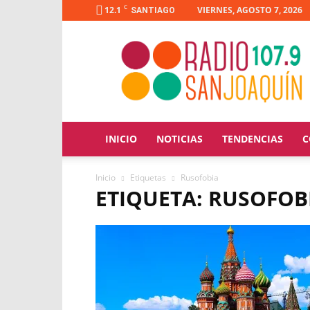
C
12.1
VIERNES, AGOSTO 7, 2026
SANTIAGO
Radio
San
Joaquín
INICIO
NOTICIAS
TENDENCIAS
C
Inicio
Etiquetas
Rusofobia
ETIQUETA: RUSOFOB