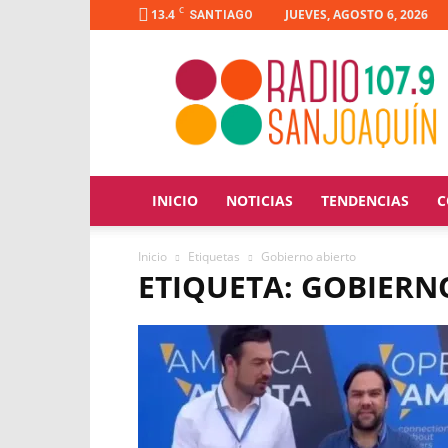
C
13.4
JUEVES, AGOSTO 6, 2026
SANTIAGO
Radio
San
Joaquín
INICIO
NOTICIAS
TENDENCIAS
C
Inicio
Etiquetas
Gobierno abierto
ETIQUETA: GOBIERN