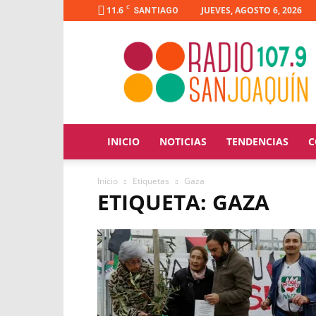
C
11.6
JUEVES, AGOSTO 6, 2026
SANTIAGO
Radio
San
Joaquín
INICIO
NOTICIAS
TENDENCIAS
C
Inicio
Etiquetas
Gaza
ETIQUETA: GAZA